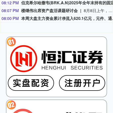
08:12 PM
08:07 PM
楼继伟出席资产盘活课题研讨会
8月8日上午，全球财富管理论坛在京召开“地方国有存量资产盘活进展、难点与策略”课题研讨会，楼继伟出席会议并做总结发言。楼继伟在发言中表示，盘活国有资产既是近期的当务之急，也是一项长期性的战略任务。当前我国GDP平减指数阶段性承压走低，财政维持紧平衡格局的压力持续攀升；我国税收结构以间接税为主体，税收收入增速显著弱于名义GDP增速，财政内生增收动能受限。叠加土地财政收入大幅收缩，地方隐性债务化解、长期限国债常态化发行带来的利息支出刚性上涨，收支两端压力持续凸显。综合多重现实约束来看，国有存量资产盘活并非短期应急手段，而是一项需要常态化、长效化推进的重点工作。（全球财富管理论坛）
08:00 PM
本周大盘主力资金累计净流入