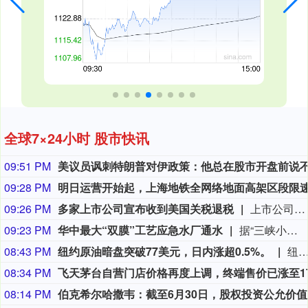
全球7×24小时 股市快讯
09:51 PM
09:28 PM
09:26 PM
多家上市公司宣布收到美国关税退税
上市公司公告显示，自7月以来，多家公司宣布已经收到美国关税退税。根据美国最高法院今年2月裁定，《国际紧急经济权力法》不授权总统征收大规模关税。美国国际贸易法院随后下令海关办理相关退款。海关与边境保护局4月20日启动第一阶段退款工作，首批退款于5月11日前后发放。美国海关与边境保护局官员本月4日披露的信息显示，截至7月底，该部门已处理完毕约1000亿美元关税的退款流程并把相关信息提供给财政部用于付款。（中新社）
09:23 PM
华中最大“双膜”工艺应急水厂通水
据“三峡小微”公众号消息，8月8日，由三峡集团所属长江环保集团、武汉市水务集团等共同投资建设的华中地区规模最大的“双膜”工艺应急水厂——武汉梁子湖应急水厂并网通水，标志着武汉市江南区域正式构建起“一江一湖”双水源互为备援、灵活调度的供水新格局，为片区660万市民用水安全提供坚实保障。
08:43 PM
纽约原油暗盘突破77美元，日内涨超0.5%。
纽约原油暗盘突破77美元，日内涨超0.
08:34 PM
08:14 PM
伯克希尔