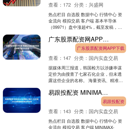
查看：
172
分类：
兴盛网
热点栏目 自选股 数据中心 行情中心 资
金流向 模拟交易 客户端 基本半导体
（09971）盘中涨超4%，截至发稿，股
价上涨2.51%，现报53.15港元，成交
广东股票配资网APP下载 韩国检方因涉嫌串谋定价搜查七家石化企业
额....
广东股票配资网APP下载
查看：
147
分类：
国内实盘交易
据媒体周三报道，韩国检方以涉嫌串谋
定价为由搜查了七家石化企业，但未透
露这些企业的名称。 海量资讯、精准解
读，尽在新浪财经APP 责任编辑：王永
易跟投配资 MINIMAX-W早盘上涨6% H3开源24小时落地超百家合作伙伴
生....
易跟投配资
查看：
143
分类：
国内实盘交易
热点栏目 自选股 数据中心 行情中心 资
金流向 模拟交易 客户端 MINIMAX-