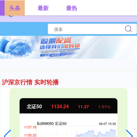
头条
最新
最热
沪深京行情 实时轮播
北证50
1134.24
11.37
1.01%