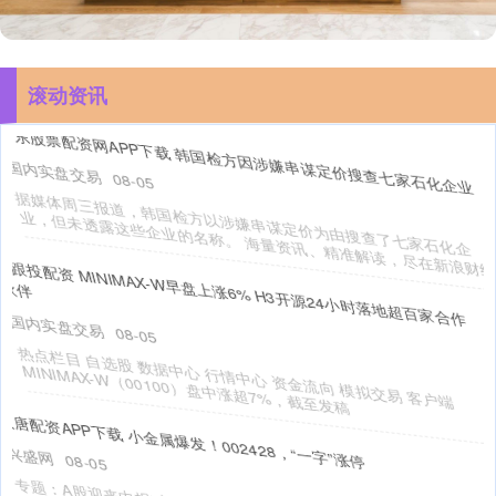
滚动资讯
领圣配资APP下载 “看一场老绍兴的戏”鲁迅故里“窗台演出”出圈
正规股票交易平台
08-07
本文转自：钱江晚报 绍兴 “看一场老绍兴的戏”鲁迅故里“窗台演出”出
圈 绍兴市新闻传媒中心记者 屠妍婷 邵正华 黄霄 “
中金优配 诺兰新片票价199元!上海点映座无虚席，影迷疯抢
兴盛网
08-07
“
”
“
”
8
14
怕
来
8月