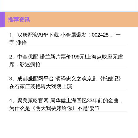
推荐资讯
1、
汉唐配资APP下载 小金属爆发！002428，“一
字”涨停
2、
中金优配 诺兰新片票价199元!上海点映座无虚
席，影迷疯抢
3、
成都赚配网平台 演绎忠义之魂京剧《托嫂记》
在石家庄裴艳玲大戏院上演
4、
聚美策略官网 周华健上海回忆33年前的金曲，
为什么是《明天我要嫁给你》不是“娶”?
5、
北京越大股票配资官网 OpenAI与Anthropic的人
工智能代理卷入新的安全漏洞事件