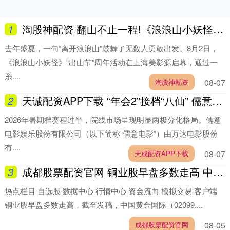
1
淘股神配资 翻山不止一程!《浪浪山小妖怪》“出山节”来了
去年盛夏，一句“离开浪浪山”鼓舞了无数人勇敢出发。8月2日，
《浪浪山小妖怪》“出山节”周年活动在上海美影源启幕，通过一
系....
08-07
淘股神配资
2
天诚配资APP下载 “年会2”接档“八仙” 儒意电影求如意
2026年暑期档赛程过半，院线市场呈现明显两极分化格局。儒意
电影娱乐股份有限公司（以下简称“儒意电影”）由万达电影股份
有....
08-07
天成配资APP下载
3
成都股票配资官网 铜业股早盘多数走高 中国黄金国际涨逾8%五矿资源涨逾4%
热点栏目 自选股 数据中心 行情中心 资金流向 模拟交易 客户端
铜业股早盘多数走高，截至发稿，中国黄金国际（02099....
08-05
成都股票配资官网