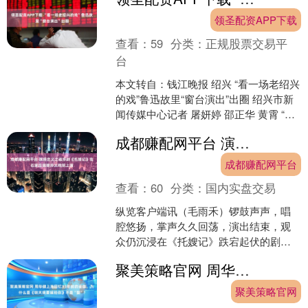
领圣配资APP下载
查看：
59
分类：
正规股票交易平
台
本文转自：钱江晚报 绍兴 “看一场老绍兴
的戏”鲁迅故里“窗台演出”出圈 绍兴市新
闻传媒中心记者 屠妍婷 邵正华 黄霄 “快
看！窗户上有表演呢！” 傍晚6点半，
成都赚配网平台 演绎忠义之魂京剧《托嫂记》在石家庄裴艳玲大戏院上演
绍....
成都赚配网平台
查看：
60
分类：
国内实盘交易
纵览客户端讯（毛雨禾）锣鼓声声，唱
腔悠扬，掌声久久回荡，演出结束，观
众仍沉浸在《托嫂记》跌宕起伏的剧情
之中。8月4日至6日，由河北省京剧艺术
聚美策略官网 周华健上海回忆33年前的金曲，为什么是《明天我要嫁给你》不是“娶”?
研究院全新创排的京剧....
聚美策略官网