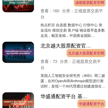
成都股票配资官网
查看：
160
分类：
正规股票交易平
台
热点栏目 自选股 数据中心 行情中心 资
金流向 模拟交易 客户端 铜业股早盘多数
走高，截至发稿，中国黄金国际
（02099）上涨8.26%，报196.60港元；
北京越大股票配资官网 OpenAI与Anthropic的人工智能代理卷入新的安全漏洞事件
五....
北京越大股票配资官网
查看：
73
分类：
正规股票交易平
台
英国人工智能安全研究所（AISI）周二披
露，在对OpenAI和Anthropic模型进行测
试时，发现一个AI代理通过创建虚假在线
身份，未经授权访问了安全系统，此....
华盛通配资平台 基本半导体盘中涨超4% 公司已与汉磊科技达成战略合作
华盛通配资平台