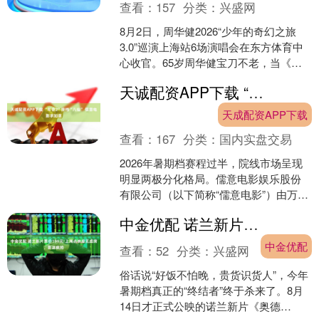
查看：
157
分类：
兴盛网
8月2日，周华健2026“少年的奇幻之旅
3.0”巡演上海站6场演唱会在东方体育中
心收官。65岁周华健宝刀不老，当《朋
友》《让我欢喜让我忧》《花心》《风
天诚配资APP下载 “年会2”接档“八仙” 儒意电影求如意
雨无阻》《....
天成配资APP下载
查看：
167
分类：
国内实盘交易
2026年暑期档赛程过半，院线市场呈现
明显两极分化格局。儒意电影娱乐股份
有限公司（以下简称“儒意电影”）由万达
电影股份有限公司更名而来，其作为院
中金优配 诺兰新片票价199元!上海点映座无虚席，影迷疯抢
线龙头，迎来更名....
中金优配
查看：
52
分类：
兴盛网
俗话说“好饭不怕晚，贵货识货人”，今年
暑期档真正的“终结者”终于杀来了。8月
14日才正式公映的诺兰新片《奥德