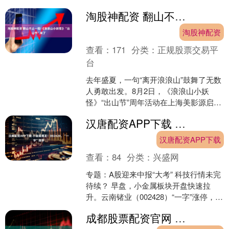
赛》，从8月1日开始就在北上广深四地
搞起了超前点映，....
淘股神配资 翻山不止一程!《浪浪山小妖怪》“出山节”来了
淘股神配资
查看：
171
分类：
正规股票交易平
台
去年盛夏，一句“离开浪浪山”鼓舞了无数
人勇敢出发。8月2日，《浪浪山小妖
怪》“出山节”周年活动在上海美影源启
幕，通过一系列线上线下活动，让“浪浪
汉唐配资APP下载 小金属爆发！002428，“一字”涨停
山”的故事走出银....
汉唐配资APP下载
查看：
84
分类：
兴盛网
专题：A股迎来中报“大考” 科技行情未完
待续？ 早盘，小金属板块开盘快速拉
升。云南锗业（002428）“一字”涨停，宝
武镁业、东方钽业涨停，中钨高新、东
成都股票配资官网 铜业股早盘多数走高 中国黄金国际涨逾8%五矿资源涨逾4%
方锆业等....